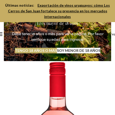
Últimas notícias:
Exportación de vinos uruguayos: cómo Los
Cerros de San Juan fortalece su presencia en los mercados
internacionales
¿Eres mayor de 18 años?
Reserv
Debe tener 18 años o más para ver la página. Por favor
verifique su edad para ingresar.
TENGO 18 AÑOS O MÁS
SOY MENOR DE 18 AÑOS