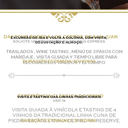
DAY TOUR BODEGA LOS CERROS DE SAN JUAN
EXCURSÃO DE IDA E VOLTA A COLÔNIA, COM VISITA,
SOLICITE UM ORÇAMENTO DA COLONIA EXPRESS
DEGUSTAÇÃO E ALMOÇO.
TRASLADOS , WINE TASTING , MENÚ DE 3 PASOS CON
MARIDAJE , VISITA GUIADA Y TIEMPO LIBRE PARA
DURACIÓN ESTIMADA :10 HORAS
RECORRER LOS VIÑEDOS Y EL CAMPO
EXPERIÊNCIA CLÁSSICA DO VINHO
VISITA E TASTING DAS LINHAS TRADICIONAIS
USD 18
VISITA GUIADA À VINÍCOLA E TASTING DE 4
VINHOS DA TRADICIONAL LINHA CUNA DE
DURAÇÃO ESTIMADA: 1,15 HORAS.
PIEDRA ESTATE E CUNA DE PIEDRA RESERVE.