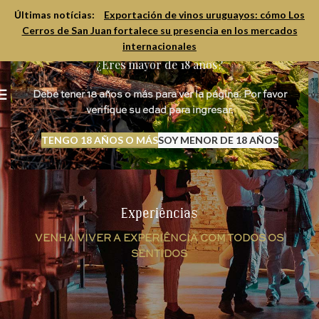
Últimas notícias:
Exportación de vinos uruguayos: cómo Los
Cerros de San Juan fortalece su presencia en los mercados
internacionales
¿Eres mayor de 18 años?
Reserv
MENU
Debe tener 18 años o más para ver la página. Por favor
verifique su edad para ingresar.
TENGO 18 AÑOS O MÁS
SOY MENOR DE 18 AÑOS
Experiências
VENHA VIVER A EXPERIÊNCIA COM TODOS OS
SENTIDOS