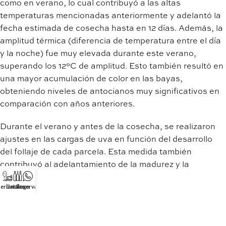
como en verano, lo cual contribuyó a las altas
temperaturas mencionadas anteriormente y adelantó la
fecha estimada de cosecha hasta en 12 días. Además, la
amplitud térmica (diferencia de temperatura entre el día
y la noche) fue muy elevada durante este verano,
superando los 12°C de amplitud. Esto también resultó en
una mayor acumulación de color en las bayas,
obteniendo niveles de antocianos muy significativos en
comparación con años anteriores.
Durante el verano y antes de la cosecha, se realizaron
ajustes en las cargas de uva en función del desarrollo
del follaje de cada parcela. Esta medida también
contribuyó al adelantamiento de la madurez y la
cosecha.
eriencias
Catálogo
Reservar
En resumen, los factores negativos que provocaron la
disminución de la cosecha de esta zafra fueron la sequía
en primavera y verano que redujo el tamaño de los