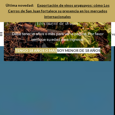
Última novedad:
Exportación de vinos uruguayos: cómo Los
Cerros de San Juan fortalece su presencia en los mercados
internacionales
¿Eres mayor de 18 años?
Reserv
Debe tener 18 años o más para ver la página. Por favor
verifique su edad para ingresar.
TENGO 18 AÑOS O MÁS
SOY MENOR DE 18 AÑOS