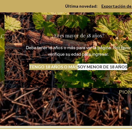
Última novedad:
Exportación de 
CATÁL
¿Eres mayor de 18 años?
Debe tener 18 años o más para ver la página. Por favor
verifique su edad para ingresar.
TENGO 18 AÑOS O MÁS
SOY MENOR DE 18 AÑOS
PION