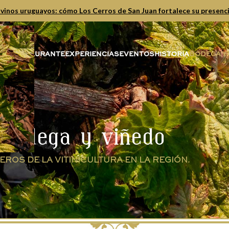
vinos uruguayos: cómo Los Cerros de San Juan fortalece su presenc
OGO
RESTAURANTE
EXPERIENCIAS
EVENTOS
HISTORIA
BODEGA Y
Bodega y viñedo
EROS DE LA VITINICULTURA EN LA REGIÓN.