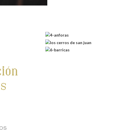
ción
os
ROS