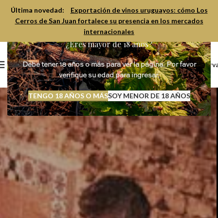
Última novedad:
Exportación de vinos uruguayos: cómo Los
Cerros de San Juan fortalece su presencia en los mercados
internacionales
¿Eres mayor de 18 años?
Reserv
Debe tener 18 años o más para ver la página. Por favor
verifique su edad para ingresar.
TENGO 18 AÑOS O MÁS
SOY MENOR DE 18 AÑOS